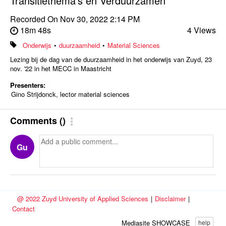
Transitiethema's en Verduurzamen
Recorded On
Nov 30, 2022 2:14 PM
18m 48s
4 Views
Onderwijs
•
duurzaamheid
•
Material Sciences
Lezing bij de dag van de duurzaamheid in het onderwijs van Zuyd, 23
nov. '22 in het MECC in Maastricht
Presenters:
Gino Strijdonck, lector material sciences
Comments
(
)
Gu
@ 2022 Zuyd University of Applied Sciences
|
Disclaimer
|
Contact
Mediasite SHOWCASE
help